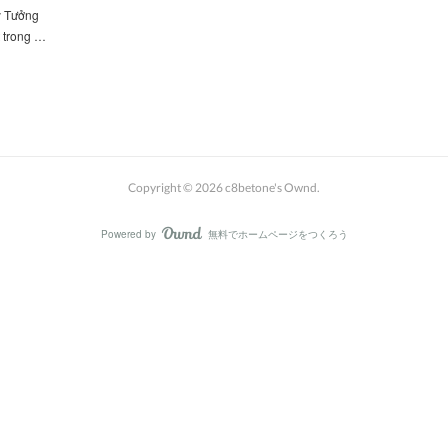
ý Tưởng
 trong …
Copyright ©
2026
c8betone's Ownd
.
Powered by
無料でホームページをつくろう
AmebaOwnd