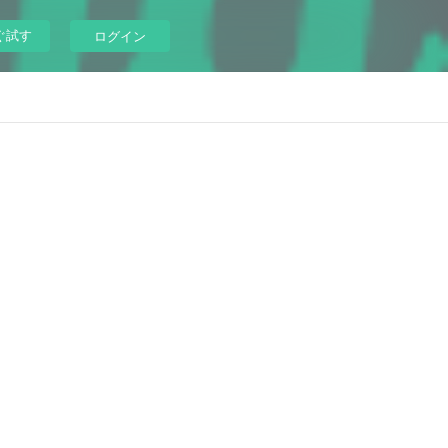
ぐ試す
ログイン